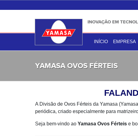
INOVAÇÃO EM TECNOL
INÍCIO
EMPRESA
YAMASA OVOS FÉRTEIS
FALAND
A Divisão de Ovos Férteis da Yamasa (Yamasa 
periódica, criado especialmente para matrizeiro
Seja bem-vindo ao
Yamasa Ovos Férteis
e boa