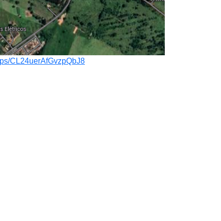
/maps/CL24uerAfGvzpQbJ8