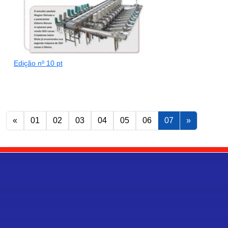
Edição nº 10 pt
«
01
02
03
04
05
06
07
»