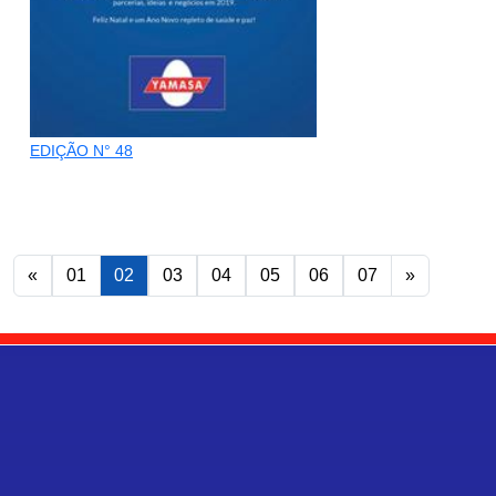
EDIÇÃO N° 48
«
01
02
03
04
05
06
07
»