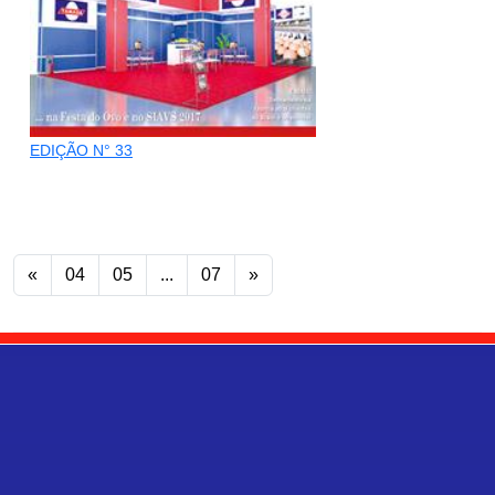
EDIÇÃO N° 33
«
04
05
...
07
»