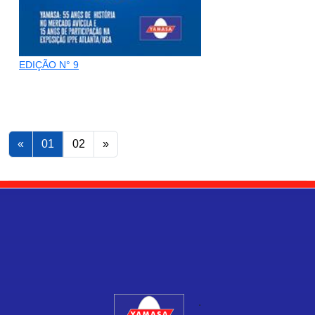
EDIÇÃO N° 9
«
01
02
»
.