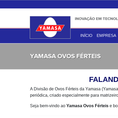
INOVAÇÃO EM TECNOL
INÍCIO
EMPRESA
YAMASA OVOS FÉRTEIS
FALAND
A Divisão de Ovos Férteis da Yamasa (Yamasa 
periódica, criado especialmente para matrizeiro
Seja bem-vindo ao
Yamasa Ovos Férteis
e boa