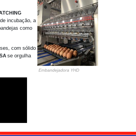
ATCHING
de incubação, a
 bandejas como
íses, com sólido
se orgulha
SA
Embandejadora YHD